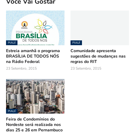
Você Vai Gostar
PIAUÍ
PIAUÍ
Estreia amanhã o programa
Comunidade apresenta
BRASÍLIA DE TODOS NÓS
sugestões de mudanças nas
na Rádio Federal
regras do RIT
23 Setembro, 2015
23 Setembro, 2015
PIAUÍ
Feira de Condomínios do
Nordeste será realizada nos
dias 25 e 26 em Pernambuco