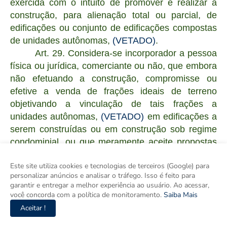
exercida com o intuito de promover e realizar a
construção, para alienação total ou parcial, de
edificações ou conjunto de edificações compostas
de unidades autônomas,
(VETADO)
.
Art. 29. Considera-se incorporador a pessoa
física ou jurídica, comerciante ou não, que embora
não efetuando a construção, compromisse ou
efetive a venda de frações ideais de terreno
objetivando a vinculação de tais frações a
unidades autônomas,
(VETADO)
em edificações a
serem construídas ou em construção sob regime
condominial, ou que meramente aceite propostas
para efetivação de tais transações, coordenando e
Este site utiliza cookies e tecnologias de terceiros (Google) para
levando a têrmo a incorporação e
personalizar anúncios e analisar o tráfego. Isso é feito para
responsabilizando-se, conforme o caso, pela
garantir e entregar a melhor experiência ao usuário. Ao acessar,
entrega, a certo prazo, preço e determinadas
você concorda com a política de monitoramento.
Saiba Mais
condições, das obras concluídas.
Aceitar !
Parágrafo único. Presume-se a vinculação