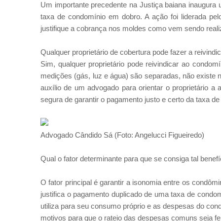
Um importante precedente na Justiça baiana inaugura 
taxa de condomínio em dobro. A ação foi liderada pel
justifique a cobrança nos moldes como vem sendo real
Qualquer proprietário de cobertura pode fazer a reivind
Sim, qualquer proprietário pode reivindicar ao condo
medições (gás, luz e água) são separadas, não existe n
auxílio de um advogado para orientar o proprietário a
segura de garantir o pagamento justo e certo da taxa d
Advogado Cândido Sá (Foto: Angelucci Figueiredo)
Qual o fator determinante para que se consiga tal benefí
O fator principal é garantir a isonomia entre os cond
justifica o pagamento duplicado de uma taxa de condom
utiliza para seu consumo próprio e as despesas do cond
motivos para que o rateio das despesas comuns seja fei