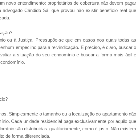
um novo entendimento: proprietários de cobertura não devem pagar
o advogado Cândido Sá, que provou não existir benefício real que
izada.
icação?
mínio ou à Justiça. Pressupõe-se que em casos nos quais todas as
enhum empecilho para a reivindicação. É preciso, é claro, buscar o
 avaliar a situação do seu condomínio e buscar a forma mais ágil e
e condomínio.
cio?
ôminos. Simplesmente o tamanho ou a localização do apartamento não
ínio. Cada unidade residencial paga exclusivamente por aquilo que
omínio são distribuídas igualitariamente, como é justo. Não existem
to de forma diferenciada.