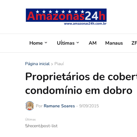
Home
Uĺtimas
AM
Manaus
Z
Página inicial
Piauí
Proprietários de cobe
condomínio em dobro
Por
Ramane Soares
-
9/09/2015
Últimas
5/recent/post-list