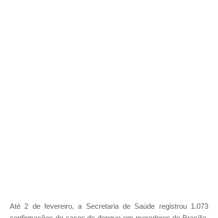
Até 2 de fevereiro, a Secretaria de Saúde registrou 1.073
confirmações de casos de dengue em moradores de Brasília.