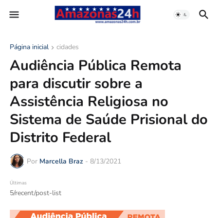
Página inicial
cidades
Audiência Pública Remota
para discutir sobre a
Assistência Religiosa no
Sistema de Saúde Prisional do
Distrito Federal
Por
Marcella Braz
-
8/13/2021
Últimas
5/recent/post-list