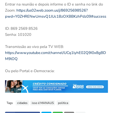
Entrar na reunião e depois informe o ID e senha no link do
Zoom:
https://us02web.zoom.us/j/86925698526?
pwd=Y0ZHRENwUmsvQ1JUc1BzOXBBKzhPdz09#success
ID: 869 2569 8526
Senha: 101020
Transmissão ao vivo pela TV WEB:
https://www.youtube.com/channel/UCq1lyhE02Q9I0x8gBD
M9lOQ
Ou pelo Portal e-Democracia:
Tags
cidades
isso é MANAUS
politica