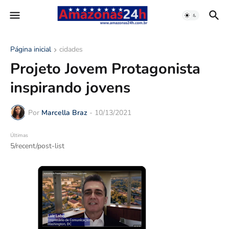
Página inicial
cidades
Projeto Jovem Protagonista
inspirando jovens
Por
Marcella Braz
-
10/13/2021
Últimas
5/recent/post-list