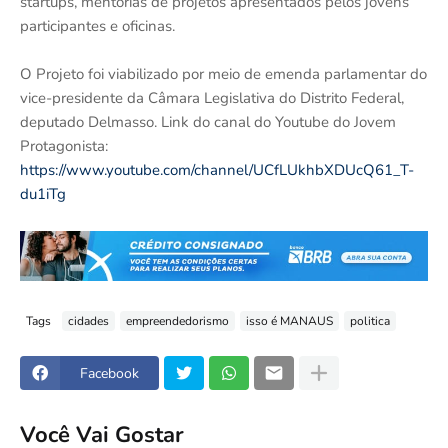
startups, mentorias de projetos apresentados pelos jovens
participantes e oficinas.
O Projeto foi viabilizado por meio de emenda parlamentar do
vice-presidente da Câmara Legislativa do Distrito Federal,
deputado Delmasso. Link do canal do Youtube do Jovem
Protagonista:
https://www.youtube.com/channel/UCfLUkhbXDUcQ61_T-
du1iTg
Tags
cidades
empreendedorismo
isso é MANAUS
politica
Facebook
Você Vai Gostar