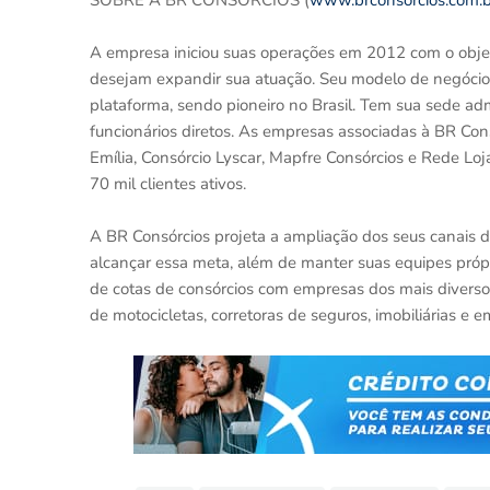
SOBRE A BR CONSÓRCIOS (
www.brconsorcios.com.b
A empresa iniciou suas operações em 2012 com o objeti
desejam expandir sua atuação. Seu modelo de negóci
plataforma, sendo pioneiro no Brasil. Tem sua sede ad
funcionários diretos. As empresas associadas à BR Cons
Emília, Consórcio Lyscar, Mapfre Consórcios e Rede Loj
70 mil clientes ativos.
A BR Consórcios projeta a ampliação dos seus canais d
alcançar essa meta, além de manter suas equipes próp
de cotas de consórcios com empresas dos mais diversos
de motocicletas, corretoras de seguros, imobiliárias e