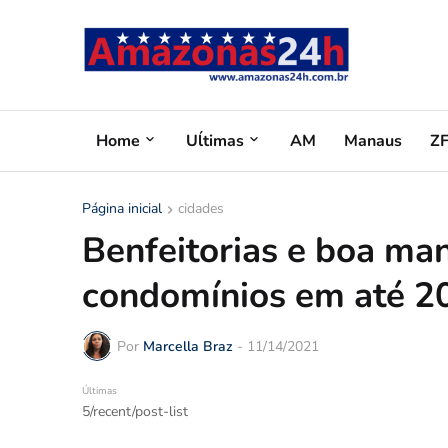
Home
Uĺtimas
AM
Manaus
Z
Página inicial
cidades
Benfeitorias e boa ma
condomínios em até 
Por
Marcella Braz
-
11/14/2021
Últimas
5/recent/post-list