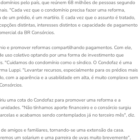
ondomínios pelo país, que reúnem 68 milhões de pessoas segundo
ionais. "Cada vez que o condomínio precisa fazer uma reforma,
e um prédio, é um martírio. E cada vez que o assunto é tratado,
epções distintas, interesses distintos e capacidade de pagamento
Comercial da BR Consórcios.
nio e promover reformas compartilhando pagamentos. Com ele,
e uso coletivo optando por uma forma de investimento que
iais. "Cuidamos do condomínio como o síndico. O Condofaz é uma
ma Luppi. "Levantar recursos, especialmente para os prédios mais
o, com a aparência e a usabilidade em alta, é muito complexo sem
Consórcios.
uiriu uma cota do Condofaz para promover uma reforma e a
nidades. "Não tínhamos aporte financeiro e o consórcio surgiu
rcelas e acabamos sendo contemplados já no terceiro mês", diz.
 de amigos e familiares, tornando-se uma extensão da casa.
eremos um solarium e uma parreira de uvas muito brevemente",