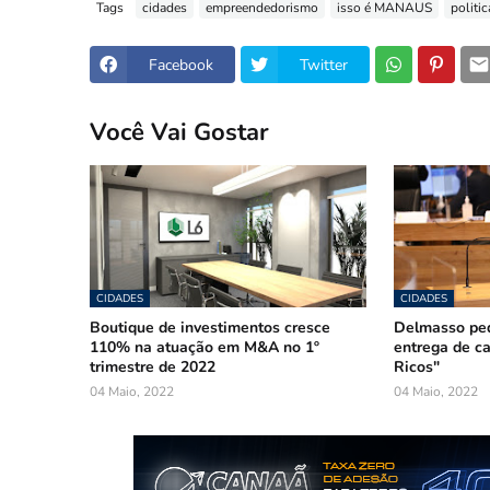
Tags
cidades
empreendedorismo
isso é MANAUS
politic
Facebook
Twitter
Você Vai Gostar
CIDADES
CIDADES
Boutique de investimentos cresce
Delmasso ped
110% na atuação em M&A no 1º
entrega de ca
trimestre de 2022
Ricos"
04 Maio, 2022
04 Maio, 2022