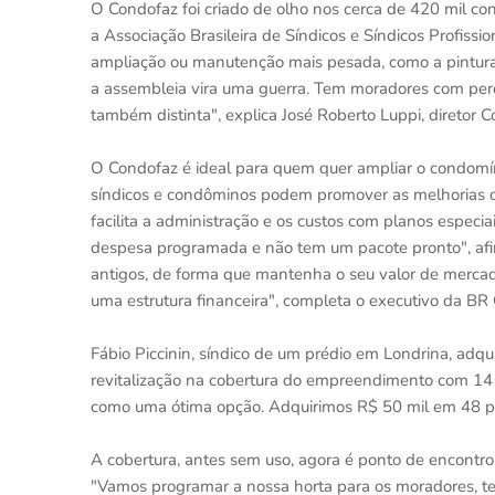
O Condofaz foi criado de olho nos cerca de 420 mil c
a Associação Brasileira de Síndicos e Síndicos Profiss
ampliação ou manutenção mais pesada, como a pintura d
a assembleia vira uma guerra. Tem moradores com perc
também distinta", explica José Roberto Luppi, diretor 
O Condofaz é ideal para quem quer ampliar o condomí
síndicos e condôminos podem promover as melhorias d
facilita a administração e os custos com planos espec
despesa programada e não tem um pacote pronto", afir
antigos, de forma que mantenha o seu valor de mercad
uma estrutura financeira", completa o executivo da BR 
Fábio Piccinin, síndico de um prédio em Londrina, adq
revitalização na cobertura do empreendimento com 14 u
como uma ótima opção. Adquirimos R$ 50 mil em 48 pa
A cobertura, antes sem uso, agora é ponto de encontro
"Vamos programar a nossa horta para os moradores, t