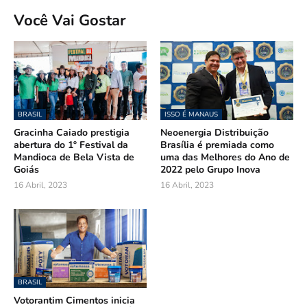
Você Vai Gostar
BRASIL
ISSO É MANAUS
Gracinha Caiado prestigia
Neoenergia Distribuição
abertura do 1º Festival da
Brasília é premiada como
Mandioca de Bela Vista de
uma das Melhores do Ano de
Goiás
2022 pelo Grupo Inova
16 Abril, 2023
16 Abril, 2023
BRASIL
Votorantim Cimentos inicia