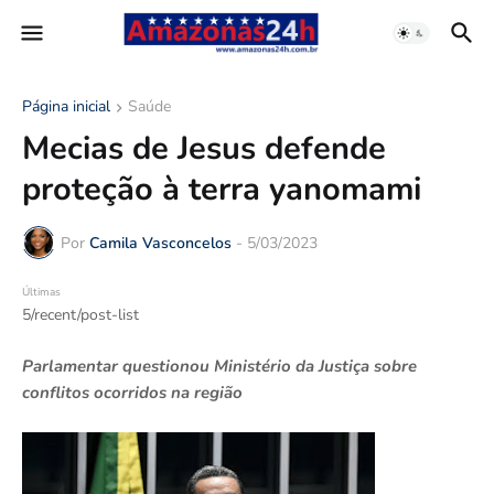
Página inicial
Saúde
Mecias de Jesus defende
proteção à terra yanomami
Por
Camila Vasconcelos
-
5/03/2023
Últimas
5/recent/post-list
Parlamentar questionou Ministério da Justiça sobre
conflitos ocorridos na região