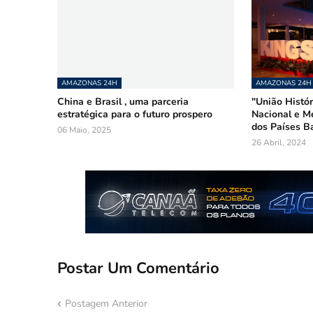
AMAZONAS 24H
AMAZONAS 24H
China e Brasil , uma parceria
"União Histór
estratégica para o futuro prospero
Nacional e M
dos Países Ba
06 Maio, 2025
26 Abril, 2024
Postar Um Comentário
Postagem Anterior