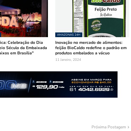
AMAZONAS 24H
ica: Celebração do Dia
Inovação no mercado de alimentos:
eio Século da Embaixada
feijão BioCaldo redefine o padrão em
ixos em Brasília"
produtos embalados a vácuo
11 Janeiro, 2024
Próxima Postagem