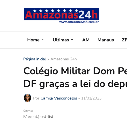
Home
Uĺtimas
AM
Manaus
Z
Página inicial
Amazonas 24h
Colégio Militar Dom Pe
DF graças a lei do de
Por
Camila Vasconcelos
-
11/01/2023
Últimas
5/recent/post-list