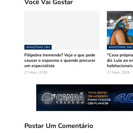
Você Vai Gostar
AMAZONAS 24H
AMAZONAS 24H
Pálpebra tremendo? Veja o que pode
“Casa própria
causar o espasmo e quando procurar
diz Lula ao e
um especialista
habitacionai
27 Maio, 2026
27 Maio, 2026
Postar Um Comentário