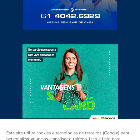
Este site utiliza cookies e tecnologias de terceiros (Google) para
personalizar anúncios e analisar o tráfego. Isso é feito para