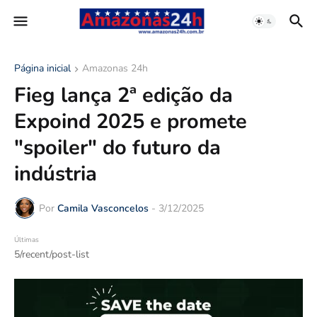
Página inicial
Amazonas 24h
Fieg lança 2ª edição da
Expoind 2025 e promete
"spoiler" do futuro da
indústria
Por
Camila Vasconcelos
-
3/12/2025
Últimas
5/recent/post-list