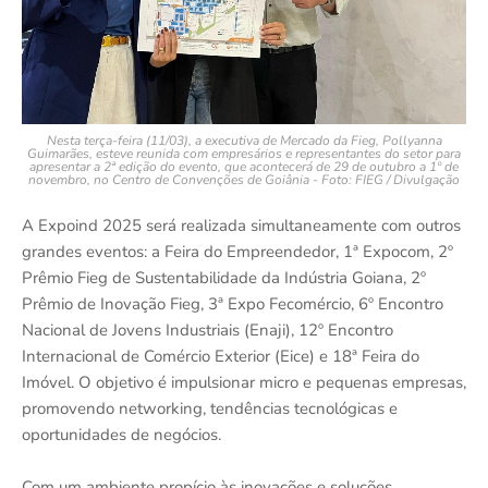
Nesta terça-feira (11/03), a executiva de Mercado da Fieg, Pollyanna
Guimarães, esteve reunida com empresários e representantes do setor para
apresentar a 2ª edição do evento, que acontecerá de 29 de outubro a 1º de
novembro, no Centro de Convenções de Goiânia - Foto: FIEG / Divulgação
A Expoind 2025 será realizada simultaneamente com outros
grandes eventos: a Feira do Empreendedor, 1ª Expocom, 2º
Prêmio Fieg de Sustentabilidade da Indústria Goiana, 2º
Prêmio de Inovação Fieg, 3ª Expo Fecomércio, 6º Encontro
Nacional de Jovens Industriais (Enaji), 12º Encontro
Internacional de Comércio Exterior (Eice) e 18ª Feira do
Imóvel. O objetivo é impulsionar micro e pequenas empresas,
promovendo networking, tendências tecnológicas e
oportunidades de negócios.
Com um ambiente propício às inovações e soluções