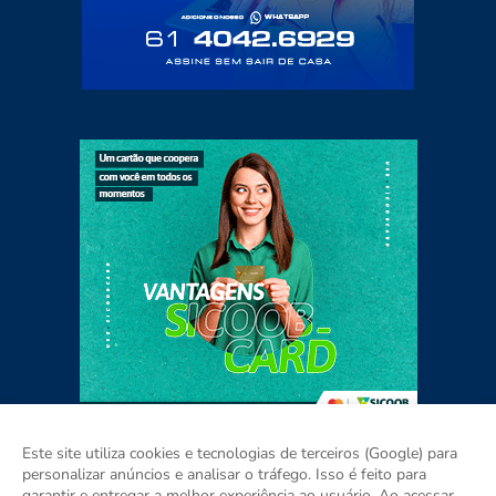
Este site utiliza cookies e tecnologias de terceiros (Google) para
personalizar anúncios e analisar o tráfego. Isso é feito para
garantir e entregar a melhor experiência ao usuário. Ao acessar,