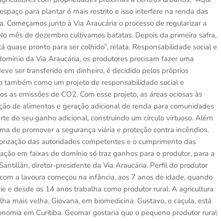
espaço para plantar é mais restrito e isso interfere na renda das
a. Começamos junto à Via Araucária o processo de regularizar a
o mês de dezembro cultivamos batatas. Depois da primeira safra,
tá quase pronto para ser colhido”, relata. Responsabilidade social e
omínio da Via Araucária, os produtores precisam fazer uma
deve ser transferido em dinheiro, é decidido pelos próprios
nio também como um projeto de responsabilidade social e
s as emissões de CO2. Com esse projeto, as áreas ociosas às
ção de alimentos e geração adicional de renda para comunidades
te do seu ganho adicional, construindo um círculo virtuoso. Além
orma de promover a segurança viária e proteção contra incêndios.
orização das autoridades competentes e o cumprimento das
ção em faixas de domínio só traz ganhos para o produtor, para a
antillán, diretor-presidente da Via Araucária. Perfil do produtor
ão com a lavoura começou na infância, aos 7 anos de idade, quando
e e desde os 14 anos trabalha como produtor rural. A agricultura
ilha mais velha, Giovana, em biomedicina. Gustavo, o caçula, está
ronomia em Curitiba. Geomar gostaria que o pequeno produtor rural