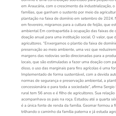
em Araucária, com o crescimento da industrialização, o 
famílias, que ganham o sustento por meio da agricultur
plantação na faixa de domínio em setembro de 2024. N
em fevereiro, migramos para a cultura de feijão, que es
ambiental Em contrapartida à ocupação das faixas de d
doação anual para uma instituição social. O valor, que 
agricultores. “Enxergamos o plantio da faixa de domí
preservação ao meio ambiente, uma vez que reduziremo
margens das rodovias serão direcionadas para a produ
locais, que são estimuladas a fazer uma doação com par
disso, o uso das marginais para fins agrícolas é uma f
Implementado de forma sustentável, com a devida aut
normas de segurança e preservação ambiental, a planta
concessionária e para toda a sociedade”, afirma Sergio S
rural tem 56 anos e é filho de agricultores. Sua relaç
acompanhava os pais na roça. Estudou até a quarta séri
é a única fonte de renda da família. Geomar formou a f
trilhando o caminho da família paterna e já estuda ag