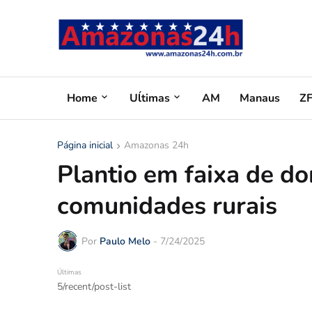
Home
Uĺtimas
AM
Manaus
Z
Página inicial
Amazonas 24h
Plantio em faixa de d
comunidades rurais
Por
Paulo Melo
-
7/24/2025
Últimas
5/recent/post-list