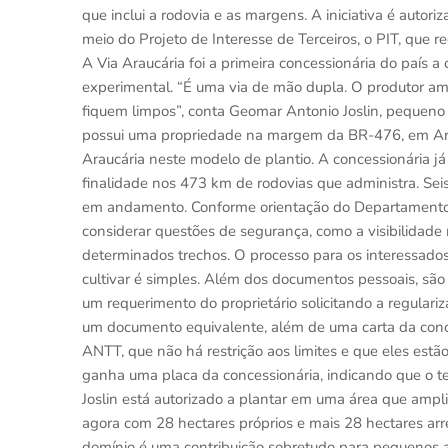
que inclui a rodovia e as margens. A iniciativa é auto
meio do Projeto de Interesse de Terceiros, o PIT, que r
A Via Araucária foi a primeira concessionária do país a
experimental. “É uma via de mão dupla. O produtor amp
fiquem limpos”, conta Geomar Antonio Joslin, pequeno a
possui uma propriedade na margem da BR-476, em Arauc
Araucária neste modelo de plantio. A concessionária j
finalidade nos 473 km de rodovias que administra. Se
em andamento. Conforme orientação do Departamento Na
considerar questões de segurança, como a visibilidade n
determinados trechos. O processo para os interessados
cultivar é simples. Além dos documentos pessoais, são e
um requerimento do proprietário solicitando a regular
um documento equivalente, além de uma carta da conc
ANTT, que não há restrição aos limites e que eles estã
ganha uma placa da concessionária, indicando que o te
Joslin está autorizado a plantar em uma área que ampli
agora com 28 hectares próprios e mais 28 hectares arr
domínio é uma contribuição sobretudo para pequenos a