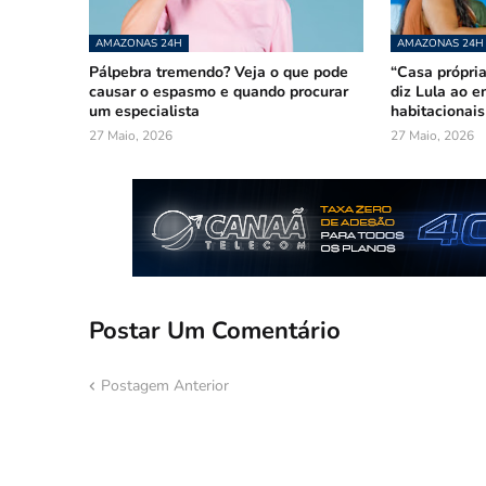
AMAZONAS 24H
AMAZONAS 24H
Pálpebra tremendo? Veja o que pode
“Casa própria
causar o espasmo e quando procurar
diz Lula ao e
um especialista
habitacionai
27 Maio, 2026
27 Maio, 2026
Postar Um Comentário
Postagem Anterior