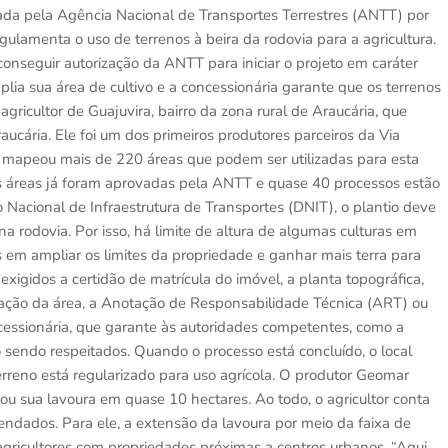
rizada pela Agência Nacional de Transportes Terrestres (ANTT) por
egulamenta o uso de terrenos à beira da rodovia para a agricultura.
 conseguir autorização da ANTT para iniciar o projeto em caráter
lia sua área de cultivo e a concessionária garante que os terrenos
gricultor de Guajuvira, bairro da zona rural de Araucária, que
ária. Ele foi um dos primeiros produtores parceiros da Via
á mapeou mais de 220 áreas que podem ser utilizadas para esta
is áreas já foram aprovadas pela ANTT e quase 40 processos estão
cional de Infraestrutura de Transportes (DNIT), o plantio deve
a rodovia. Por isso, há limite de altura de algumas culturas em
 em ampliar os limites da propriedade e ganhar mais terra para
xigidos a certidão de matrícula do imóvel, a planta topográfica,
ização da área, a Anotação de Responsabilidade Técnica (ART) ou
essionária, que garante às autoridades competentes, como a
o sendo respeitados. Quando o processo está concluído, o local
rreno está regularizado para uso agrícola. O produtor Geomar
ou sua lavoura em quase 10 hectares. Ao todo, o agricultor conta
endados. Para ele, a extensão da lavoura por meio da faixa de
gricultores com propriedades próximas a centros urbanos. “Aqui