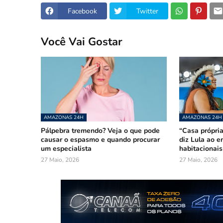
Facebook
Twitter
Você Vai Gostar
AMAZONAS 24H
AMAZONAS 24H
Pálpebra tremendo? Veja o que pode
“Casa própria
causar o espasmo e quando procurar
diz Lula ao e
um especialista
habitacionai
27 Maio, 2026
27 Maio, 2026