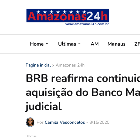
Home
Uĺtimas
AM
Manaus
Z
Página inicial
Amazonas 24h
BRB reafirma continui
aquisição do Banco Ma
judicial
Por
Camila Vasconcelos
-
8/15/2025
Últimas