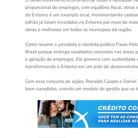
O desenvolvimento econômico de Goiás é destaque nac
proporcional de empregos, com equilíbrio fiscal, obra
do Entorno é um exemplo local, movimentando cadeias
bilhão já foram investidos no Entorno por meio de mais
obras e melhorias em todos os municípios da região.
Como resume o jornalista e cientista político Paulo Me
Brasil porque entrega resultados concretos nas áreas q
e geração de empregos. Ele governa com austeridade 
transformando o Entorno em um polo de desenvolvimen
Com esse conjunto de ações, Ronaldo Caiado e Daniel V
bem-sucedidas, criando um modelo de gestão que se tor