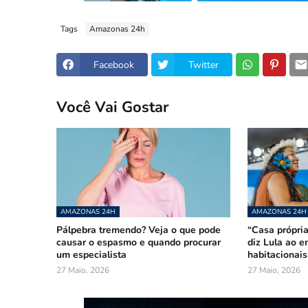
Tags
Amazonas 24h
Facebook
Twitter
Você Vai Gostar
AMAZONAS 24H
AMAZONAS 24H
Pálpebra tremendo? Veja o que pode
“Casa própria
causar o espasmo e quando procurar
diz Lula ao e
um especialista
habitacionai
27 Maio, 2026
27 Maio, 2026