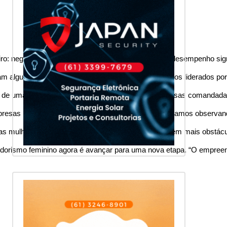
iro: negócios liderados por mulheres demonstraram desempenho sign
lgum tipo de restrição financeira. Entre os negócios liderados po
ade de uma empresa honrar suas obrigações. As empresas comandadas
não surpreende. “Isso reforça algo que já vínhamos observando na 
e as mulheres enfrentam para acessar crédito. Por terem mais obstá
orismo feminino agora é avançar para uma nova etapa. “O empreende