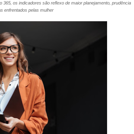
365, os indicadores são reflexo de maior planejamento, prudência
as enfrentados pelas mulher