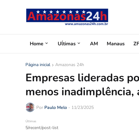
Home
Uĺtimas
AM
Manaus
Z
Página inicial
Amazonas 24h
Empresas lideradas p
menos inadimplência, 
Por
Paulo Melo
-
11/23/2025
Últimas
5/recent/post-list