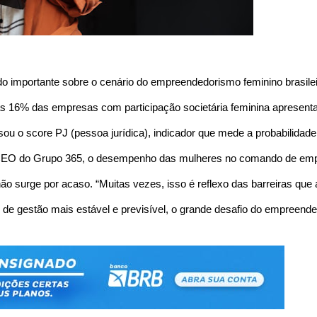
 importante sobre o cenário do empreendedorismo feminino brasile
6% das empresas com participação societária feminina apresentam a
sou o score PJ (pessoa jurídica), indicador que mede a probabilid
EO do Grupo 365, o desempenho das mulheres no comando de empresas 
ão surge por acaso. “Muitas vezes, isso é reflexo das barreiras qu
e gestão mais estável e previsível, o grande desafio do empreended