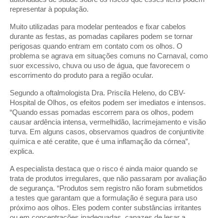
representar à população.
Muito utilizadas para modelar penteados e fixar cabelos
durante as festas, as pomadas capilares podem se tornar
perigosas quando entram em contato com os olhos. O
problema se agrava em situações comuns no Carnaval, como
suor excessivo, chuva ou uso de água, que favorecem o
escorrimento do produto para a região ocular.
Segundo a oftalmologista Dra. Priscila Heleno, do CBV-
Hospital de Olhos, os efeitos podem ser imediatos e intensos.
“Quando essas pomadas escorrem para os olhos, podem
causar ardência intensa, vermelhidão, lacrimejamento e visão
turva. Em alguns casos, observamos quadros de conjuntivite
química e até ceratite, que é uma inflamação da córnea”,
explica.
A especialista destaca que o risco é ainda maior quando se
trata de produtos irregulares, que não passaram por avaliação
de segurança. “Produtos sem registro não foram submetidos
a testes que garantam que a formulação é segura para uso
próximo aos olhos. Eles podem conter substâncias irritantes
ou em concentrações inadequadas, capazes de lesar a