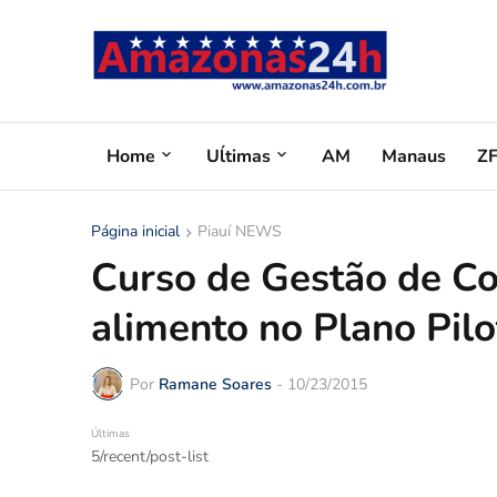
Home
Uĺtimas
AM
Manaus
Z
Página inicial
Piauí NEWS
Curso de Gestão de Co
alimento no Plano Pilo
Por
Ramane Soares
-
10/23/2015
Últimas
5/recent/post-list