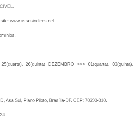
CÍVEL.
site: www.assosindicos.net
omínios.
uarta), 26(quinta) DEZEMBRO >>> 01(quarta), 03(quinta),
a Sul, Plano Piloto, Brasília-DF. CEP: 70390-010.
734