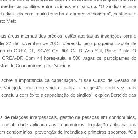
ediar os conflitos entre vizinhos e o síndico. “O síndico é uma
do dia a dia com muito trabalho e empreendedorismo”, destacou o
to Melo.
nas áreas internas dos prédios, estão abertas as inscrições para o
a 22 de novembro de 2015, oferecido pelo programa Escola de
ório do CREA-DF, SGAS Qd. 901 CJ D, Asa Sul, Plano Piloto. O
do CREA-DF. Com 44 horas-aula, e 500 vagas os participantes do
estão de Condomínios para Síndicos.
 sobre a importância da capacitação. “Esse Curso de Gestão de
. Vai ajudar muito ao síndico realizar uma gestão cada vez mais
ue concluiu com êxito a capacitação de síndico”, explica Bertoldo das
s de relações interpessoais, gestão de pessoas em condomínios,
ontabilidade aplicada aos condomínios, legislação aplicada aos
s em condomínios, prevenção de incêndios e primeiros socorros. “Os