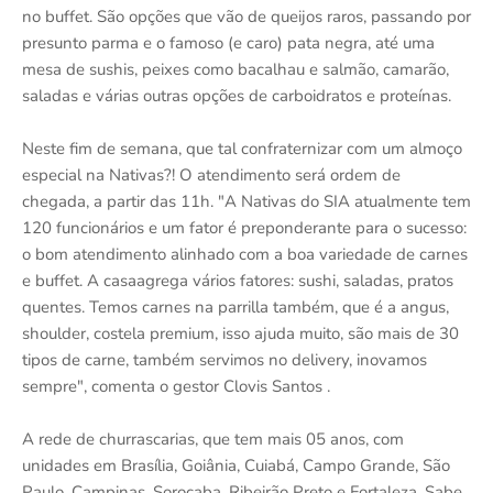
no buffet. São opções que vão de queijos raros, passando por
presunto parma e o famoso (e caro) pata negra, até uma
mesa de sushis, peixes como bacalhau e salmão, camarão,
saladas e várias outras opções de carboidratos e proteínas.
Neste fim de semana, que tal confraternizar com um almoço
especial na Nativas?! O atendimento será ordem de
chegada, a partir das 11h. "A Nativas do SIA atualmente tem
120 funcionários e um fator é preponderante para o sucesso:
o bom atendimento alinhado com a boa variedade de carnes
e buffet. A casaagrega vários fatores: sushi, saladas, pratos
quentes. Temos carnes na parrilla também, que é a angus,
shoulder, costela premium, isso ajuda muito, são mais de 30
tipos de carne, também servimos no delivery, inovamos
sempre", comenta o gestor Clovis Santos .
A rede de churrascarias, que tem mais 05 anos, com
unidades em Brasília, Goiânia, Cuiabá, Campo Grande, São
Paulo, Campinas, Sorocaba, Ribeirão Preto e Fortaleza. Sabe