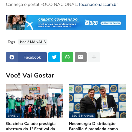
Conheça o portal FOCO NACIONAL:
foconacional.com.br
Tags
isso é MANAUS
Facebook
Você Vai Gostar
BRASIL
ISSO É MANAUS
Gracinha Caiado prestigia
Neoenergia Distribuição
abertura do 1º Festival da
Brasília é premiada como