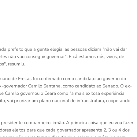
da prefeito que a gente elegia, as pessoas diziam "não vai dar
, eles não vão conseguir governar". E cá estamos nós, vivos, de
s", resumiu.
lmano de Freitas foi confirmado como candidato ao governo do
ex-governador Camilo Santana, como candidato ao Senado. O ex-
ue Camilo governou o Ceará como "a mais exitosa experiência
eito, vai priorizar um plano nacional de infraestrutura, cooperando
residente companheiro, irmão. A primeira coisa que eu vou fazer,
ores eleitos para que cada governador apresente 2, 3 ou 4 dos