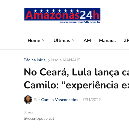
Home
Uĺtimas
AM
Manaus
Z
Página inicial
isso é MANAUS
No Ceará, Lula lança 
Camilo: “experiência e
Por
Camila Vasconcelos
-
7/31/2022
Últimas
5/recent/post-list