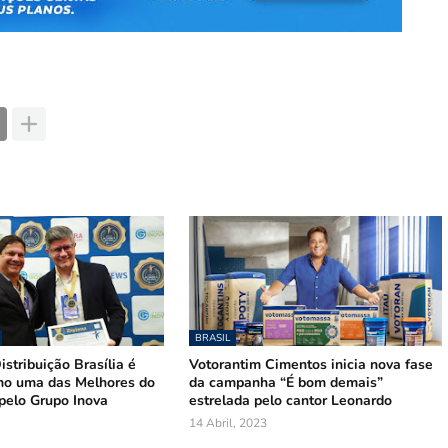
BRASIL
stribuição Brasília é
Votorantim Cimentos inicia nova fase
mo uma das Melhores do
da campanha “É bom demais”
pelo Grupo Inova
estrelada pelo cantor Leonardo
14 Abril, 2023