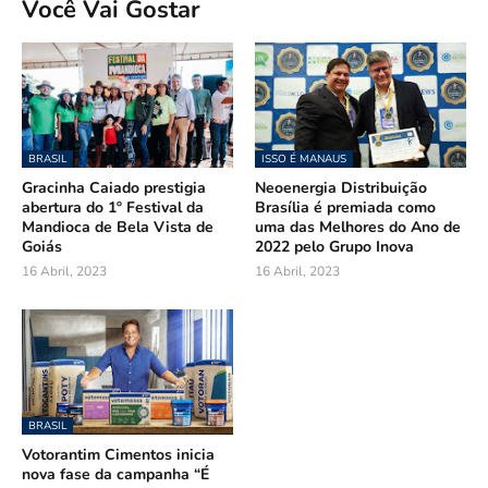
Você Vai Gostar
BRASIL
ISSO É MANAUS
Gracinha Caiado prestigia
Neoenergia Distribuição
abertura do 1º Festival da
Brasília é premiada como
Mandioca de Bela Vista de
uma das Melhores do Ano de
Goiás
2022 pelo Grupo Inova
16 Abril, 2023
16 Abril, 2023
BRASIL
Votorantim Cimentos inicia
nova fase da campanha “É